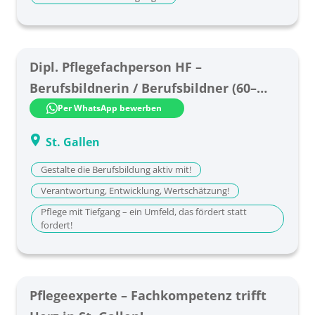
Dipl. Pflegefachperson HF –
Berufsbildnerin / Berufsbildner (60–
100%) im Bereich Gerontopsychiatrie
Per WhatsApp bewerben
St. Gallen
Gestalte die Berufsbildung aktiv mit!
Verantwortung, Entwicklung, Wertschätzung!
Pflege mit Tiefgang – ein Umfeld, das fördert statt
fordert!
Pflegeexperte – Fachkompetenz trifft