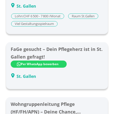
Bern
St. Gallen
Glarus
Lohn:CHF 6 500 - 7 800 /Monat
Raum St.Gallen
Viel Gestaltungsspielraum
Luzern
Nidwalden
Obwalden
FaGe gesucht – Dein Pflegeherz ist in St.
Gallen gefragt!
Schaffhausen
Per WhatsApp bewerben
Schwyz
St. Gallen
Solothurn
St. Gallen
Thurgau
Wohngruppenleitung Pflege
(HF/FH/APN) – Deine Chance,