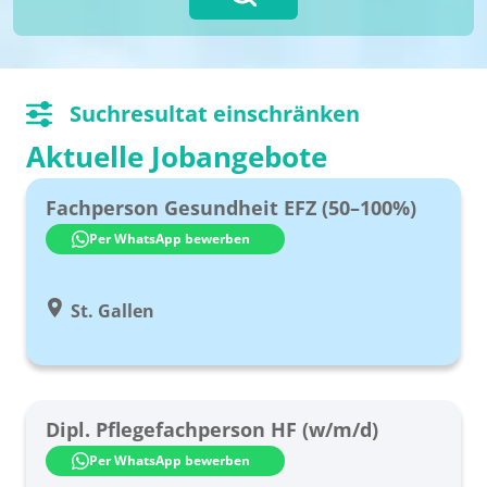
Suchresultat einschränken
Aktuelle Jobangebote
Kanton:
Fachperson Gesundheit EFZ (50–100%)
Alle Kantone
Per WhatsApp bewerben
Aargau
Appenzell Ausserrhoden
St. Gallen
Appenzell Innerrhoden
Basel-Landschaft
Dipl. Pflegefachperson HF (w/m/d)
Basel-Stadt
Per WhatsApp bewerben