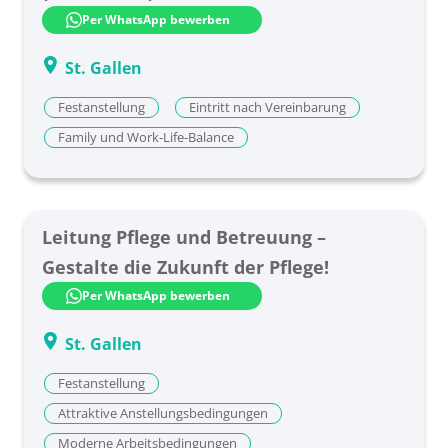
Uri
Verantwortung zu übernehmen!
Per WhatsApp bewerben
Zug
St. Gallen
Zürich
Festanstellung
Eintritt nach Vereinbarung
Family und Work-Life-Balance
Leitung Pflege und Betreuung –
Gestalte die Zukunft der Pflege!
Per WhatsApp bewerben
St. Gallen
Festanstellung
Attraktive Anstellungsbedingungen
Moderne Arbeitsbedingungen