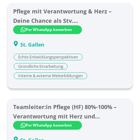
Pflege mit Verantwortung & Herz –
Deine Chance als Stv.
Wohnbereichsleiter:in (60–100%)
Per WhatsApp bewerben
St. Gallen
Echte Entwicklungsperspektiven
Gründliche Einarbeitung
Interne & externe Weiterbildungen
Teamleiter:in Pflege (HF) 80%-100% –
Verantwortung mit Herz und
Kompetenz
Per WhatsApp bewerben