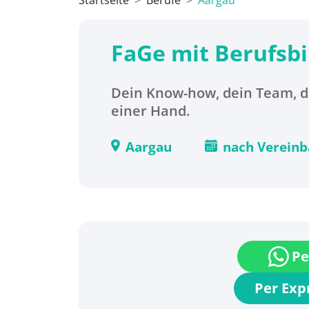
Startseite
Berufe
Aargau
FaGe mit Berufsbi
Dein Know-how, dein Team, d
einer Hand.
Aargau
nach Verein
Pe
Per Ex