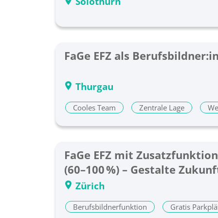
Solothurn
FaGe EFZ als Berufsbildner:in
Thurgau
Cooles Team
Zentrale Lage
We
FaGe EFZ mit Zusatzfunktion
(60–100 %) – Gestalte Zukunft
Zürich
Berufsbildnerfunktion
Gratis Parkplä