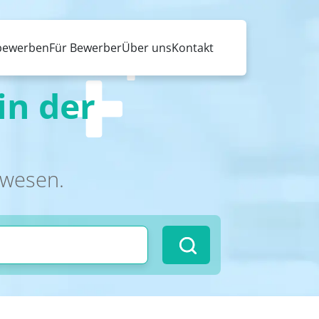
 bewerben
Für Bewerber
Über uns
Kontakt
in der
swesen.