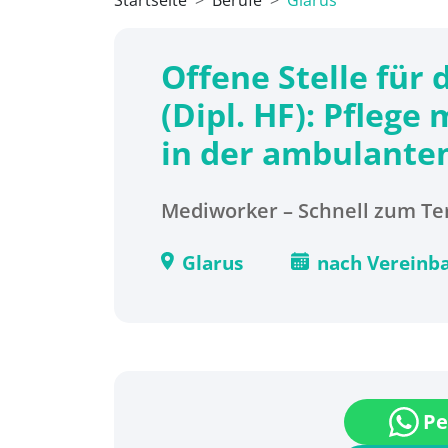
Startseite
Berufe
Glarus
Offene Stelle für 
(Dipl. HF): Pflege
in der ambulanten
Mediworker – Schnell zum Ter
Glarus
nach Vereinb
Pe