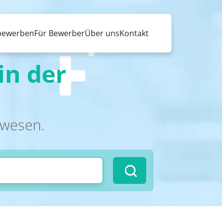
 bewerben
Für Bewerber
Über uns
Kontakt
in der
swesen.