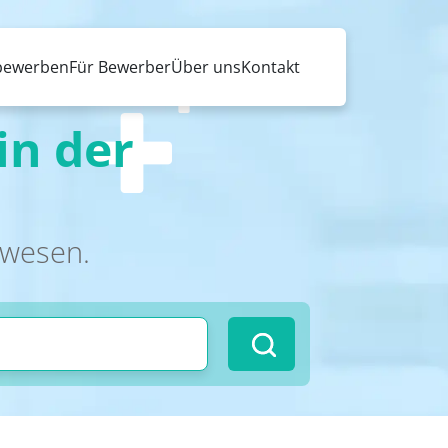
 bewerben
Für Bewerber
Über uns
Kontakt
in der
swesen.