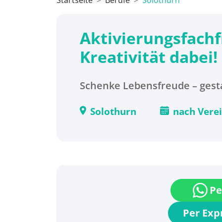
Startseite
Berufe
Solothurn
Aktivierungsfachf
Kreativität dabei
Schenke Lebensfreude – gesta
Solothurn
nach Vere
Pe
Per Ex