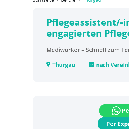
Startseite
Berufe
Thurgau
Pflegeassistent/-i
engagierten Pfleg
Mediworker – Schnell zum Ter
Thurgau
nach Verei
Pe
Per Ex