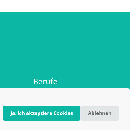
Berufe
AGB
Impressum & Datenschutz
Ja, ich akzeptiere Cookies
Ablehnen