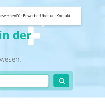
 bewerben
Für Bewerber
Über uns
Kontakt
in der
swesen.