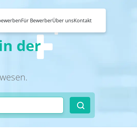
 bewerben
Für Bewerber
Über uns
Kontakt
in der
swesen.