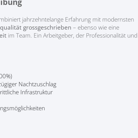
ibung
mbiniert jahrzehntelange Erfahrung mit modernsten
equalität grossgeschrieben
– ebenso wie eine
it
im Team. Ein Arbeitgeber, der Professionalität und
100%)
szügiger Nachtzuschlag
ttliche Infrastruktur
dungsmöglichkeiten