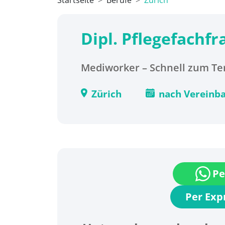
Startseite
Berufe
Zürich
Dipl. Pflegefachf
Mediworker – Schnell zum Ter
Zürich
nach Vereinb
Pe
Per Ex