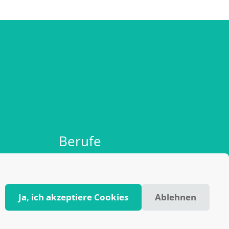
Berufe
AGB
Impressum & Datenschutz
Ja, ich akzeptiere Cookies
Ablehnen